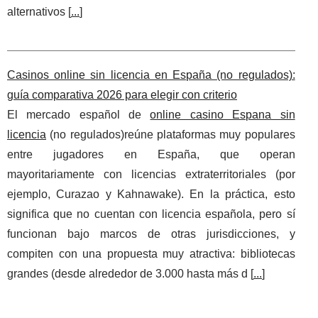
alternativos [
...
]
Casinos online sin licencia en España (no regulados):
guía comparativa 2026 para elegir con criterio
El mercado español de
online casino Espana sin
licencia
(no regulados)reúne plataformas muy populares
entre jugadores en España, que operan
mayoritariamente con licencias extraterritoriales (por
ejemplo, Curazao y Kahnawake). En la práctica, esto
significa que no cuentan con licencia española, pero sí
funcionan bajo marcos de otras jurisdicciones, y
compiten con una propuesta muy atractiva: bibliotecas
grandes (desde alrededor de 3.000 hasta más d [
...
]