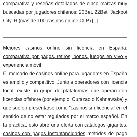
comparativa y reseñas detalladas de cinco marcas muy
buscadas por jugadores chilenos: 20Bet, 22Bet, Jackpot
City, H (
mas de 100 casinos online CLP
) [
...
]
Mejores casinos online sin licencia en España:
comparativa por pagos, retiros, bonos, juegos en vivo y
experiencia móvil
El mercado de casinos online para jugadores en España
es amplio y competitivo. Junto a operadores con licencia
local, existe un grupo de plataformas que operan con
licencias offshore (por ejemplo, Curazao o Kahnawake) y
que suelen presentarse como “casinos sin licencia” en el
sentido de no estar regulados por el marco español. En
la práctica, esto abre una oferta con catálogos gigantes,
casinos con pagos instantaneidades
métodos de pago