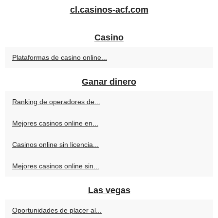
cl.casinos-acf.com
Casino
Plataformas de casino online...
Ganar dinero
Ranking de operadores de...
Mejores casinos online en...
Casinos online sin licencia...
Mejores casinos online sin...
Las vegas
Oportunidades de placer al...