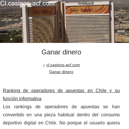
Ganar dinero
cl.casinos-acf.com
Ganar dinero
Ranking de operadores de apuestas en Chile y su
función informativa
Los rankings de operadores de apuestas se han
convertido en una pieza habitual dentro del consumo
deportivo digital en Chile. No porque el usuario quiera